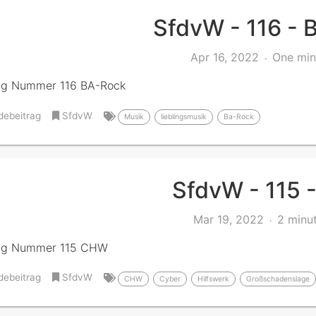
SfdvW - 116 - 
Apr 16, 2022
One min
g Nummer 116 BA-Rock
debeitrag
SfdvW
Musik
lieblingsmusik
Ba-Rock
SfdvW - 115
Mar 19, 2022
2 minu
ng Nummer 115 CHW
debeitrag
SfdvW
CHW
Cyber
Hilfswerk
Großschadenslage