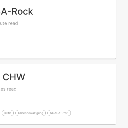
BA-Rock
ute read
 - CHW
tes read
Kritis
Krisenbewältigung
SCADA-Profi