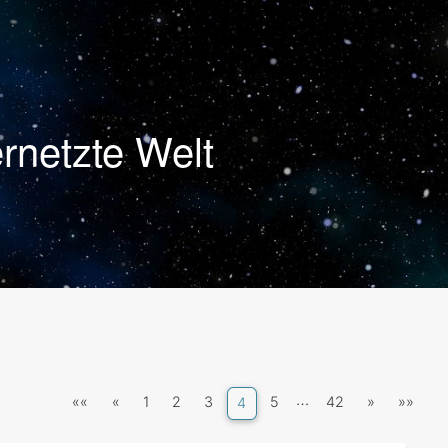
rnetzte Welt
…
««
«
1
2
3
5
42
»
»»
4