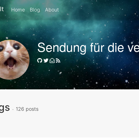
lt
Home
Blog
About
Sendung für die ve
gs
126 posts