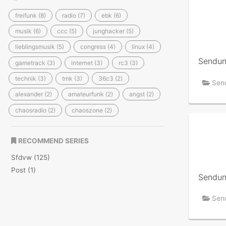
freifunk (8)
radio (7)
ebk (6)
musik (6)
ccc (5)
junghacker (5)
lieblingsmusik (5)
congress (4)
linux (4)
Sendun
gametrack (3)
internet (3)
rc3 (3)
technik (3)
tmk (3)
36c3 (2)
Sen
alexander (2)
amateurfunk (2)
angst (2)
chaosradio (2)
chaoszone (2)
RECOMMEND SERIES
Sfdvw (125)
Post (1)
Sendu
Sen