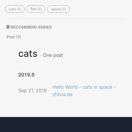
cats (1)
first (1)
space (1)
RECOMMEND SERIES
Post (1)
cats
One post
2019.9
Hello World - cats in space -
Sep 21, 2019
sfdvw.de