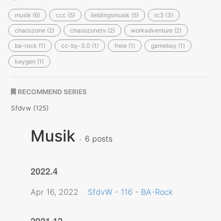
musik (6)
ccc (5)
lieblingsmusik (5)
rc3 (3)
chaoszone (2)
chaoszonetv (2)
workadventure (2)
ba-rock (1)
cc-by-3.0 (1)
freie (1)
gameboy (1)
keygen (1)
RECOMMEND SERIES
Sfdvw (125)
Musik
6 posts
2022.4
Apr 16, 2022
SfdvW - 116 - BA-Rock
2021.12